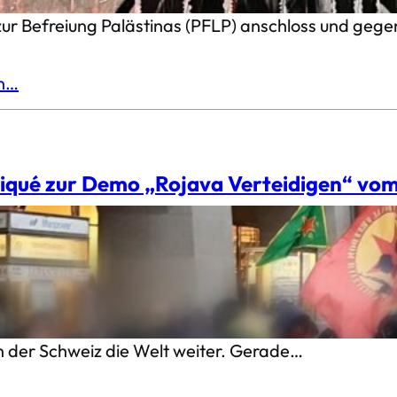
zur Befreiung Palästinas (PFLP) anschloss und geg
en…
ué zur Demo „Rojava Verteidigen“ vom 
:innen demonstrieren gegen den türkischen Faschis
 haben wir uns im Rahmen des internationalen Akti
nommen. Während Erdogan und sein Regime den An
t und eine Allianz von dschihadistischen Milizen das r
in der Schweiz die Welt weiter. Gerade…