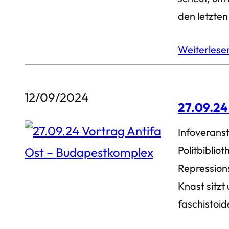
den letzte
Weiterles
12/09/2024
27.09.24
Infoverans
Politbiblio
Repression
Knast sitzt
faschistoid