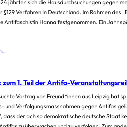
24 jährten sich die Hausdurchsuchungen gegen meh
 §129 Verfahren in Deutschland. Im Rahmen des 
e Antifaschistin Hanna festgenommen. Ein Jahr sp
en…
 zum 1. Teil der Antifa-Veranstaltungsre
uchte Vortrag von Freund*innen aus Leipzig hat sp
s- und Verfolgungsmassnahmen gegen Antifas gelie
, dass der ach so demokratische deutsche Staat ke
 Antifas zu überwachen und zu verfolgen. Zum ander