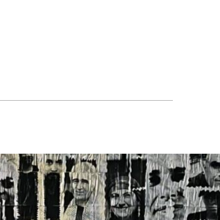
ir mit einem Wandbild auf
 Haft sind. Daniela Klette,
 Frauenknast Vechta,
welcher sich in den 1970er der