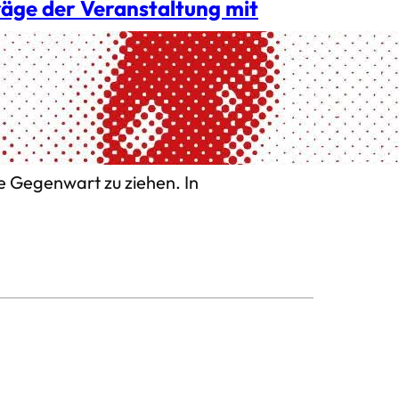
räge der Veranstaltung mit
m dem Tod von Holger Meins zu
lt auseinanderzusetzen. Mit
 die einzigartige Möglichkeit,
e Gegenwart zu ziehen. In