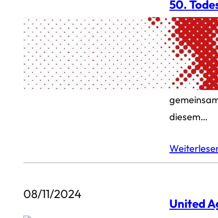
50. Tode
Karl-Hei
Am 9. Nove
gedenken u
Karl-Heinz 
gemeinsam i
diesem…
Weiterles
08/11/2024
United A