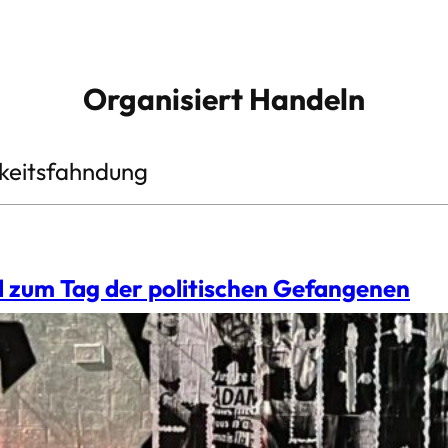
Organisiert Handeln
hkeitsfahndung
 zum Tag der politischen Gefangenen
en Tag der politischen Gefangenen (18.3.) haben w
e Genoss:innen aufmerksam gemacht, die aktuell in
 Mitglied der Roten Armee Fraktion, Gefangene im
 George Abdallah ist ein libanesischer Kommunist, 