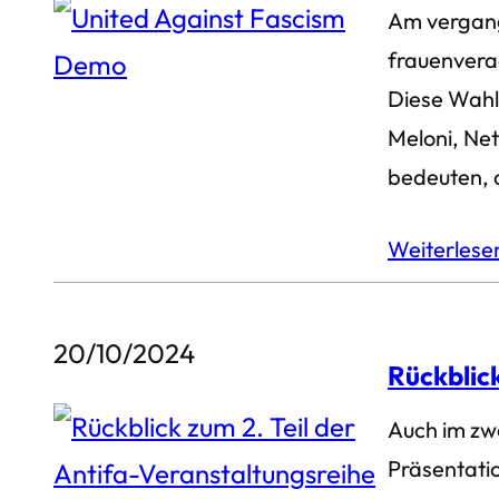
Am vergang
frauenverac
Diese Wahl 
Meloni, Net
bedeuten, 
Weiterles
20/10/2024
Rückblick
Auch im zwe
Präsentati