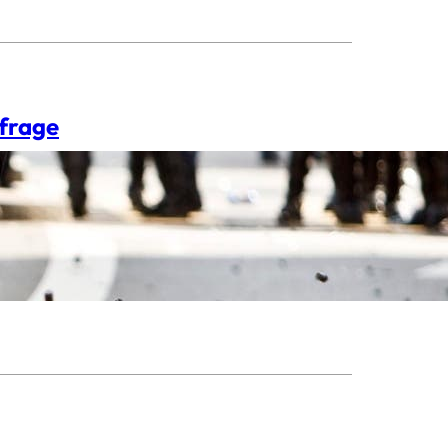
tfrage
s lernen wir schon im
ne einfache Position, solange man
m Mobbing nur zusieht, statt
h und lässt sich…