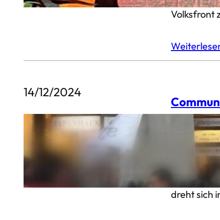
Volksfront 
Weiterles
14/12/2024
Communiq
400 Genoss
lebt!Heute
Strasse ge
intensivier
dreht sich 