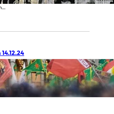
en…
14.12.24
mus – die Revolution in Rojava
onstages von Riseup4Rojava die
griffskrieg auf Rojava
evolutionäre Projekt angreift,