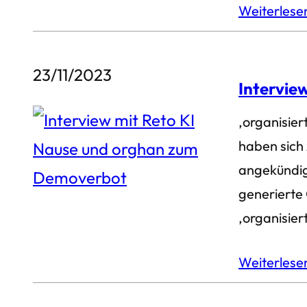
Weiterles
23/11/2023
Intervie
‚organisier
haben sich 
angekündigt
generierte
‚organisier
Weiterles