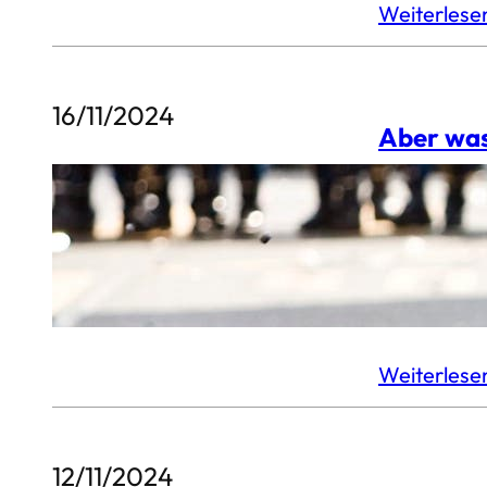
Weiterles
16/11/2024
Aber was
Gewalt ist 
Kindergarte
sie sich le
selber gemo
Weiterles
12/11/2024