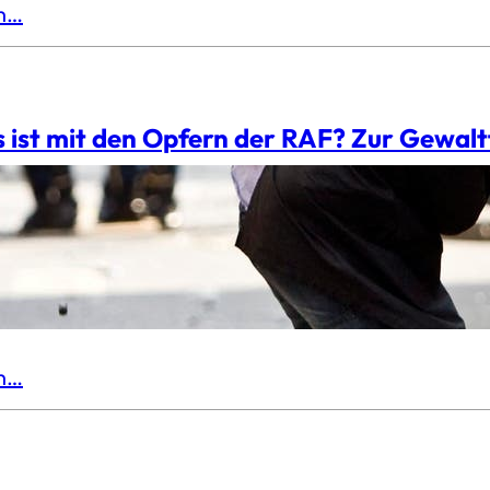
en…
 ist mit den Opfern der RAF? Zur Gewal
schlecht und unter allen Umständen abzulehnen, da
n. Die Position der absoluten Gewaltfreiheit ist ei
isten kann – solange man selber der Bully ist oder de
bbt zu werden. Der Begriff der Gewalt ist praktisc
en…