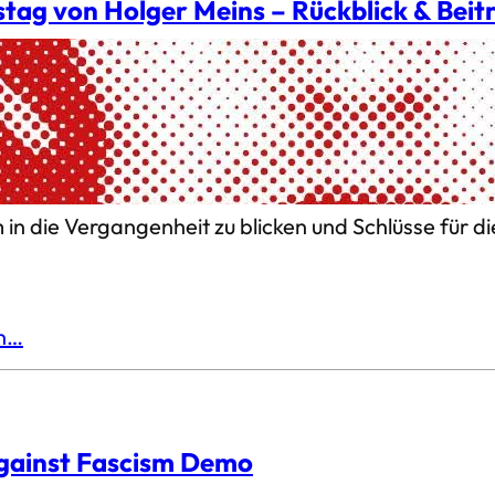
stag von Holger Meins – Rückblick & Beit
nz Dellwo und Gabriele Rollnik
mber 2024 kamen über 130 Menschen zusammen, u
nd sich mit dem anhaltenden Töten der Staatsgewa
Dellwo und Gabriele (Ella) Rollnik zu Gast hatten wir
n die Vergangenheit zu blicken und Schlüsse für di
en…
gainst Fascism Demo