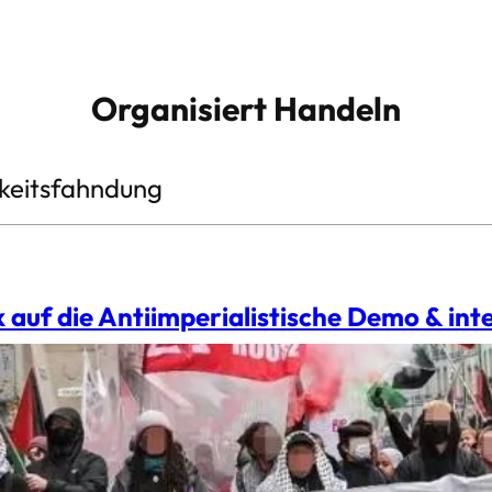
Organisiert Handeln
hkeitsfahndung
 auf die Antiimperialistische Demo & int
e
ober 2024 rief das DIA-Kollektiv gemeinsam mit d
asel zur Antiimperialistischen Demo auf. „Gegen Kr