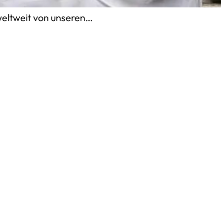
s in die Philippinen“ lautete die
weltweit von unseren…