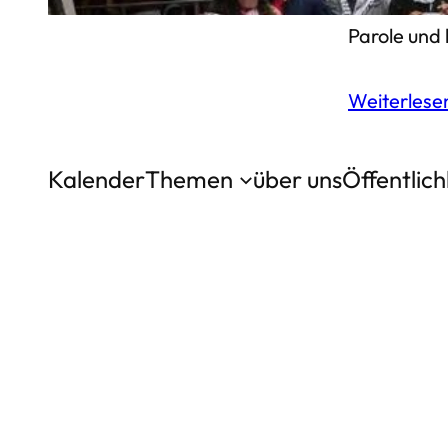
von Abya, Y
Parole und 
Weiterles
Kalender
Themen
über uns
Öffentlic