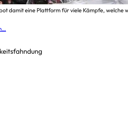
ala über Kongo, Kurdistan, Palästina, Tamil Eelam bi
bot damit eine Plattform für viele Kämpfe, welche 
en…
hkeitsfahndung