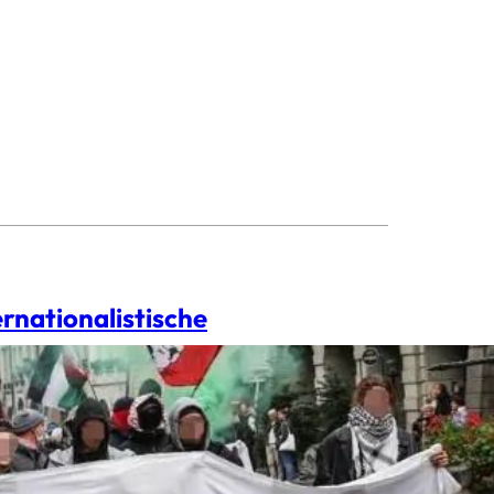
ernationalistische
er Kommunistischen Jugend Bern
ieg und Genozid – für Befreiung